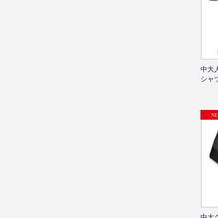
中大
シャ
中大