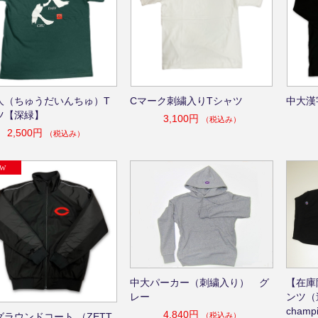
人（ちゅうだいんちゅ）T
Cマーク刺繍入りTシャツ
中大漢
ツ【深緑】
3,100円
（税込み）
2,500円
（税込み）
中大パーカー（刺繍入り） グ
【在庫
レー
ンツ（
champ
4,840円
（税込み）
グラウンドコート （ZETT