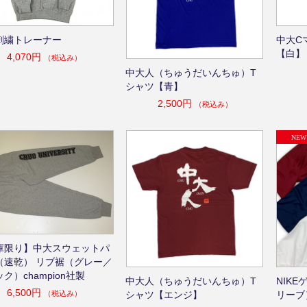
刺繍トレーナー
中大C
【白】
4,070円
（税込み）
中大人（ちゅうだいんちゅ）T
シャツ【青】
2,500円
（税込み）
庫限り】中大スウェットパ
（速乾） リブ裾（グレー／
ク）champion社製
中大人（ちゅうだいんちゅ）T
NIK
6,500円
（税込み）
シャツ【エンジ】
リーブ