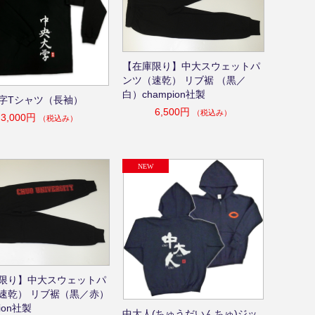
【在庫限り】中大スウェットパ
ンツ（速乾） リブ裾 （黒／
白）champion社製
字Tシャツ（長袖）
6,500円
（税込み）
3,000円
（税込み）
限り】中大スウェットパ
速乾） リブ裾（黒／赤）
ion社製
中大人(ちゅうだいんちゅ)ジッ