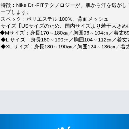
特徴：Nike Dri-FITテクノロジーが、肌から汗を
キープします。
・スペック：ポリエステル 100%、背面メッシュ
・サイズ【USサイズのため、国内サイズより若干大きめ
Mサイズ：身長170～180㎝／胸囲96～104㎝／着丈6
L サイズ：身長180～190㎝／胸囲104～112㎝／着丈
XL サイズ：身長180～190㎝／胸囲124～136㎝／着