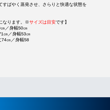
逃がしてすばやく蒸発させ、さらりと快適な状態を
になります。※
サイズは目安
です】
9㎝／身幅50㎝
71㎝／身幅53㎝
丈74㎝／身幅58