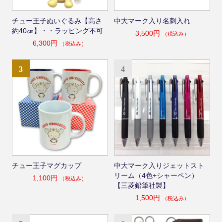
チュー王子ぬいぐるみ【高さ
中大マーク入り名刺入れ
約40㎝】・・ラッピング不可
3,500円
（税込み）
6,300円
（税込み）
3
4
チュー王子マグカップ
中大マーク入りジェットスト
リーム（4色+シャーペン）
1,100円
（税込み）
【三菱鉛筆社製】
1,500円
（税込み）