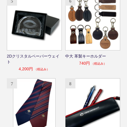
5
6
2Dクリスタルペーパーウェイ
中大 革製キーホルダー
ト
740円
（税込み）
4,200円
（税込み）
7
8