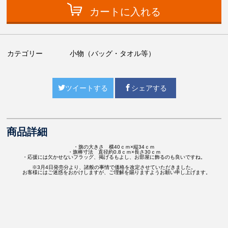
カートに入れる
カテゴリー
小物（バッグ・タオル等）
ツイートする
シェアする
商品詳細
・旗の大きさ 横40ｃｍ×縦34ｃｍ
・旗棒寸法 直径約0.8ｃｍ×長さ30ｃｍ
・応援には欠かせないフラッグ、掲げるもよし、お部屋に飾るのも良いですね。
※3月4日発売分より、諸般の事情で価格を改定させていただきました。
お客様にはご迷惑をおかけしますが、ご理解を賜りますようお願い申し上げます。