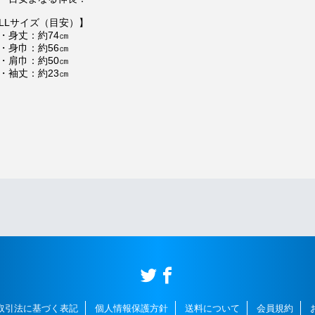
LLサイズ（目安）】
身丈：約74㎝
身巾：約56㎝
肩巾：約50㎝
袖丈：約23㎝
取引法に基づく表記
個人情報保護方針
送料について
会員規約