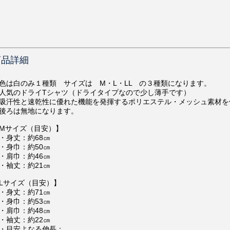
商品詳細
色は白のみ１種類 サイズは M・L・LL の３種類になります。
人気のドライTシャツ（ドライタイプなので少し薄手です）
吸汗性と速乾性に優れた機能を発揮するポリエステル・メッシュ素材を
後ろは無地になります。
Mサイズ（目安）】
身丈：約68㎝
身巾：約50㎝
肩巾：約46㎝
袖丈：約21㎝
Lサイズ（目安）】
身丈：約71㎝
身巾：約53㎝
肩巾：約48㎝
袖丈：約22㎝
目安よなる伸長：