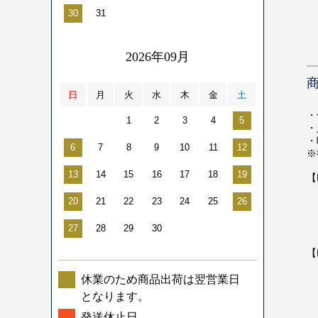
30
31
2026年09月
日
月
火
水
木
金
土
・
1
2
3
4
5
・
・
6
7
8
9
10
11
12
※
13
14
15
16
17
18
19
【
・
20
21
22
23
24
25
26
・
・
27
28
29
30
・
【
・
・
休業のため商品出荷は翌営業日
・
となります。
・
発送休止日
・