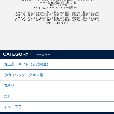
・ベース生地の色は 白・黒 の2色
・胸ポケット付き
・サイズは Ｓ・M・L ・LLの4種類です。
Ｓサイズ 身丈：約65㎝／身巾：約47㎝／肩巾：約44㎝／袖丈：約20㎝
Ｍサイズ 身丈：約68㎝／身巾：約50㎝／肩巾：約46㎝／袖丈：約21㎝
Ｌサイズ 身丈：約71㎝／身巾：約53㎝／肩巾：約48㎝／袖丈：約22㎝
LLサイズ 身丈：約74㎝／身巾：約56㎝／肩巾：約50㎝／袖丈：約23㎝
※サイズは目安です。
CATEGORY
カテゴリー
お土産・ギフト（食品関連）
小物（バッグ・タオル等）
衣料品
文具
チュー王子