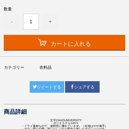
数量
-
+
カートに入れる
カテゴリー
衣料品
ツイートする
シェアする
商品詳細
・文字CHUOUNIVERSITY
・ポリエステル100％
・ドライ素材なので、速乾性に優れています。（生地はやや薄手）
・ボタン周りや襟・裾におしゃれな配色を施したポロシャツです。