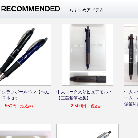
RECOMMENDED
おすすめアイテム
イクラブボールペン【ぺん
中大マーク入りピュアモルト
中大マ
】２本セット
【三菱鉛筆社製】
ーム（
鉛筆社
550円
2,500円
（税込み）
（税込み）