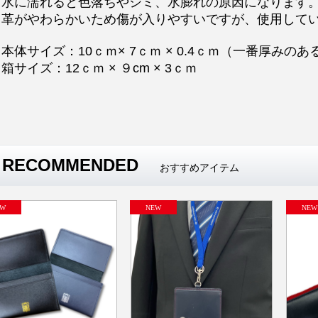
・水に濡れると色落ちやシミ、水膨れの原因になります
・革がやわらかいため傷が入りやすいですが、使用して
本体サイズ：10ｃｍ× 7ｃｍ × 0.4ｃｍ（一番厚みの
箱サイズ：12ｃｍ × ９cm × 3ｃｍ
RECOMMENDED
おすすめアイテム