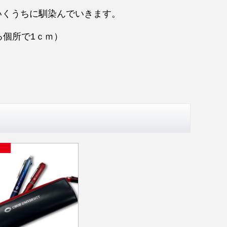
。
いくうちに馴染んでいきます。
ある個所で1ｃｍ）